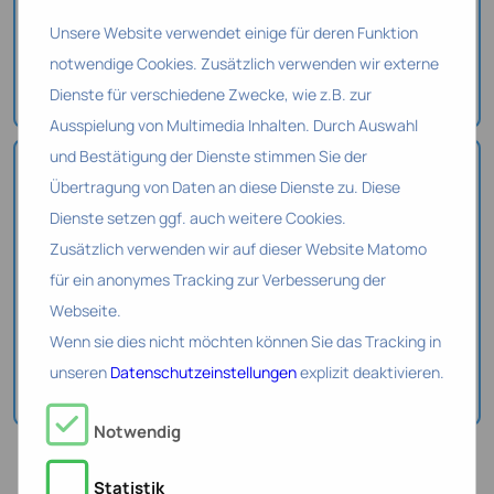
erfahren
Unsere Website verwendet einige für deren Funktion
Lernen Sie uns und unsere digitalen HR-
notwendige Cookies. Zusätzlich verwenden wir externe
Dienstleistungen besser kennen.
Dienste für verschiedene Zwecke, wie z.B. zur
Ausspielung von Multimedia Inhalten. Durch Auswahl
und Bestätigung der Dienste stimmen Sie der
Übertragung von Daten an diese Dienste zu. Diese
Dienste setzen ggf. auch weitere Cookies.
Zusätzlich verwenden wir auf dieser Website Matomo
Erfolgsgeschichten unserer
für ein anonymes Tracking zur Verbesserung der
Kunden
Webseite.
Erfahren Sie, wie Unternehmen mit
Wenn sie dies nicht möchten können Sie das Tracking in
unserer Unterstützung ihre HR-
unseren
Datenschutzeinstellungen
explizit deaktivieren.
Prozesse digitalisiert haben.
Notwendig
Statistik