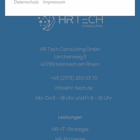
Datenschutz
Impressum
HR Tech Consulting GmbH
Lerchenweg 3
40789 Monheim am Rhein
+49 (2173) 265 03 70
info
@
hr-tech.de
Mo–Do 8 – 18 Uhr und Fr 8 – 16 Uhr
Leistungen
HR-IT-Strategie
HR-Prozesse