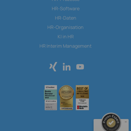
HR-Software
HR-Daten
HR-Organisation
KI in HR
HR Interim Management
Kundenbewertungen und Erfahrungen zu
HR Tech Consulting GmbH
SEHR GUT
%
100
Empfehlungen auf
ProvenExpert.com
5,00
/
4,82