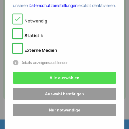
Oder möchten Sie
unseren
Datenschutzeinstellungen
explizit deaktivieren.
direkt einen Termin
Notwendig
vereinbaren?
Statistik
Nutzen Sie unseren Online-Kalender
für ein unverbindliches
Externe Medien
Erstgespräch.
Details anzeigen/ausblenden
Alle auswählen
Termin vereinbaren
Auswahl bestätigen
Nur notwendige